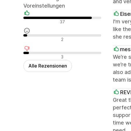
and ver
Voreinstellungen
Eise
Positive Bewertungen
I'm ve
37
like th
she res
Neutrale Bewertungen
2
mes
Negative Bewertungen
We’re s
3
we’re t
Alle Rezensionen
also a
team is
REV
Great 
perfect
support
time w
need.