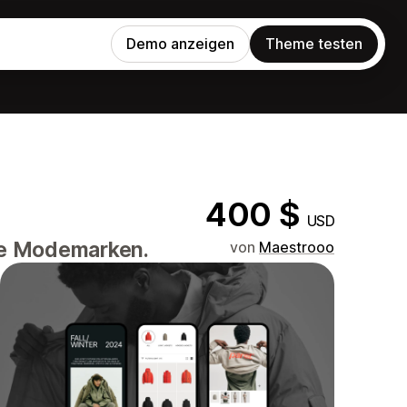
Demo anzeigen
Theme testen
400 $
USD
rne Modemarken.
von
Maestrooo