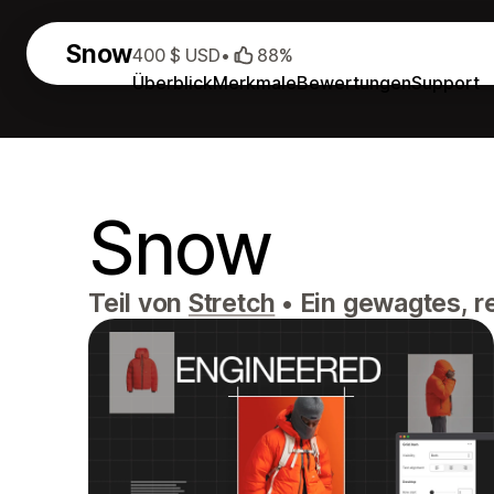
Snow
400 $ USD
•
88%
Überblick
Merkmale
Bewertungen
Support
Snow
Teil von
Stretch
•
Ein gewagtes, r