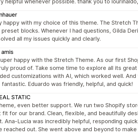
y helpful whenever possible. thank you to lourinaldo,
nhauer
ry happy with my choice of this theme. The Stretch 
e preset blocks. Whenever I had questions, Gilda Der
olved all my issues quickly and clearly.
 amis
uper happy with the Stretch Theme. As our first Shopi
ruly proud of. Take some time to explore all its great
dded customizations with AI, which worked well. And
 fantastic. Eduardo was friendly, helpful, and quick!
EAL STATIC
theme, even better support. We run two Shopify sto
 fit for our brand. Clean, flexible, and beautifully de
. Ana-Lucia was incredibly helpful, responding quickl
e reached out. She went above and beyond to make 