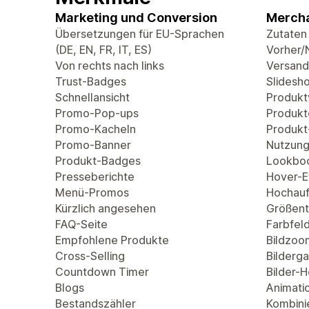
Marketing und Conversion
Mercha
Übersetzungen für EU-Sprachen
Zutaten
(DE, EN, FR, IT, ES)
Vorher/
Von rechts nach links
Versand
Trust-Badges
Slidesh
Schnellansicht
Produkt
Promo-Pop-ups
Produkt
Promo-Kacheln
Produkt
Promo-Banner
Nutzung
Produkt-Badges
Lookbo
Presseberichte
Hover-Ef
Menü-Promos
Hochauf
Kürzlich angesehen
Größent
FAQ-Seite
Farbfel
Empfohlene Produkte
Bildzoo
Cross-Selling
Bilderga
Countdown Timer
Bilder-
Blogs
Animati
Bestandszähler
Kombini