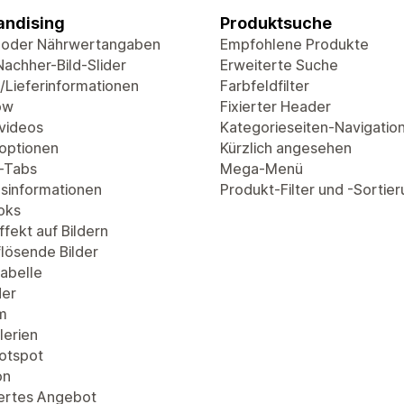
ndising
Produktsuche
 oder Nährwertangaben
Empfohlene Produkte
Nachher-Bild-Slider
Erweiterte Suche
/Lieferinformationen
Farbfeldfilter
ow
Fixierter Header
videos
Kategorieseiten-Navigatio
optionen
Kürzlich angesehen
-Tabs
Mega-Menü
sinformationen
Produkt-Filter und -Sortie
oks
fekt auf Bildern
lösende Bilder
abelle
der
m
lerien
Hotspot
on
ertes Angebot