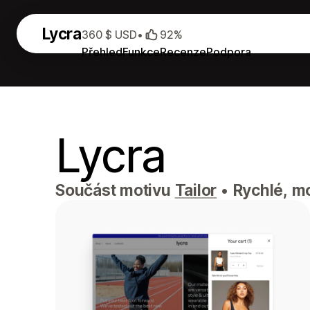
Lycra
360 $ USD
•
92%
Přehled
Funkce
Recenze
Podpora
Lycra
Součást motivu
Tailor
•
Rychlé, mo