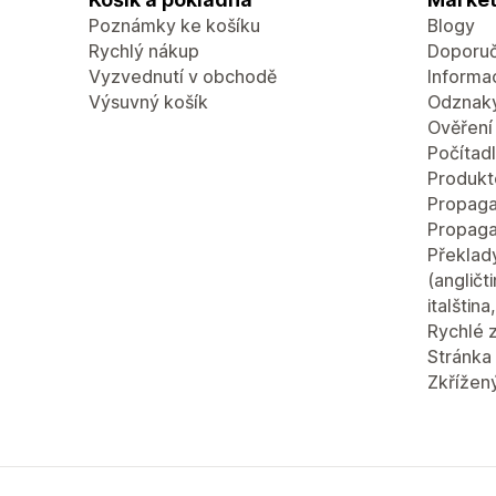
Poznámky ke košíku
Blogy
Rychlý nákup
Doporuč
Vyzvednutí v obchodě
Informac
Výsuvný košík
Odznaky
Ověření
Počítad
Produkt
Propaga
Propaga
Překlad
(angličt
italštin
Rychlé 
Stránka 
Zkřížen