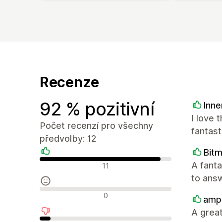
Recenze
92 % pozitivní
Inne
I love 
Počet recenzí pro všechny
fantast
předvolby: 12
Bit
Pozitivní recenze
A fanta
11
to answ
Neutrální recenze
0
amp
A great