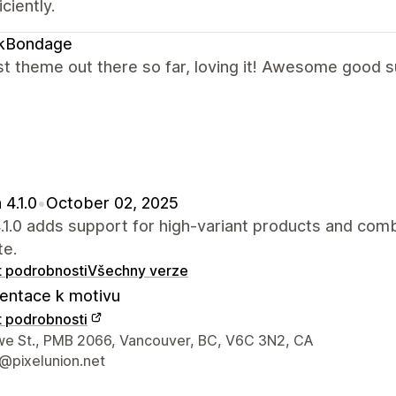
ciently.
ikBondage
t theme out there so far, loving it! Awesome good s
 4.1.0
•
October 02, 2025
4.1.0 adds support for high-variant products and com
te.
t podrobnosti
Všechny verze
ntace k motivu
t podrobnosti
í údaje designéra
e St., PMB 2066, Vancouver, BC, V6C 3N2, CA
@pixelunion.net