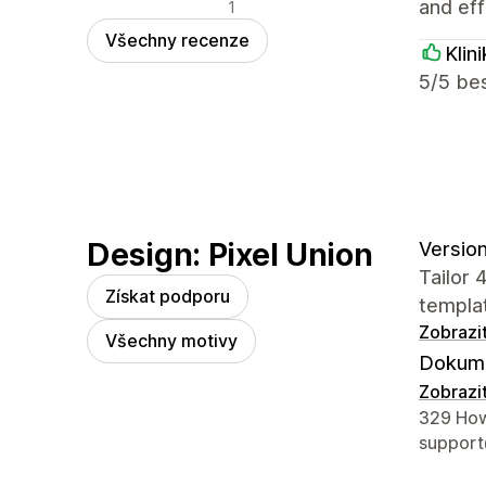
Negativní recenze
and effi
1
Všechny recenze
Klin
5/5 bes
Design: Pixel Union
Version
Tailor 
Získat podporu
templa
Zobrazi
Všechny motivy
Dokume
Zobrazi
Kontaktn
329 How
support