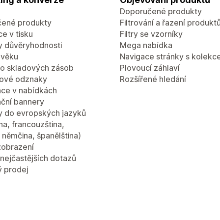
Doporučené produkty
ené produkty
Filtrování a řazení produkt
e v tisku
Filtry se vzorníky
 důvěryhodnosti
Mega nabídka
 věku
Navigace stránky s kolekc
lo skladových zásob
Plovoucí záhlaví
ové odznaky
Rozšířené hledání
ce v nabídkách
ční bannery
y do evropských jazyků
ina, francouzština,
a, němčina, španělština)
zobrazení
nejčastějších dotazů
ý prodej