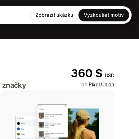
Zobrazit ukázku
Vyzkoušet motiv
360 $
USD
í značky
od
Pixel Union