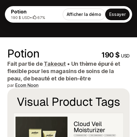
Potion
Afficher la démo
Essayer
190 $ USD
•
67%
Potion
190 $
USD
Fait partie de
Takeout
•
Un thème épuré et
flexible pour les magasins de soins de la
peau, de beauté et de bien-être
par
Ecom Noon