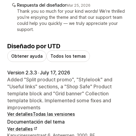
Respuesta del diseñador
Mar 25, 2026
Thank you so much for your kind words! We’re thrilled
you’re enjoying the theme and that our support team
could help you quickly — we truly appreciate your
support.
Diseñado por UTD
Obtener ayuda
Todos los temas
Version 2.3.3
•
July 17, 2026
Added "Split product promo", "Stylelook" and
"Useful links" sections, a "Shop Safe" Product
template block and "Grid banner" Collection
template block. Implemented some fixes and
improvements
Ver detalles
Todas las versiones
Documentación del tema
Ver detalles
Detalles de contacto del diseñador
Kapucinessenstraat 6, Antwerpen, 2000, BE