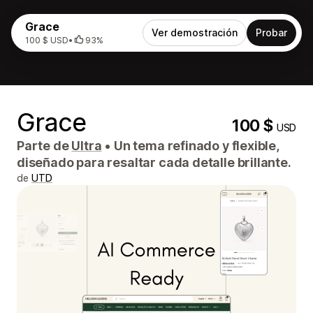
Grace
Ver demostración
Probar
100 $ USD
•
93%
Grace
100 $
USD
Parte de
Ultra
•
Un tema refinado y flexible,
diseñado para resaltar cada detalle brillante.
de
UTD