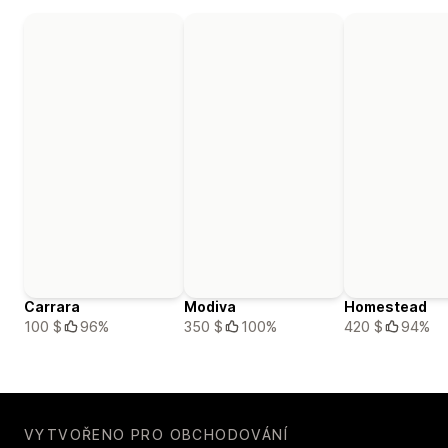
Carrara
Modiva
Homestead
100 $
96%
350 $
100%
420 $
94%
VYTVOŘENO PRO OBCHODOVÁNÍ