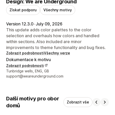
Design: We are Underground
Získat podporu
Všechny motivy
Version 12.3.0
•
July 09, 2026
This update adds color palettes to the color
selection and overhauls how colors and handled
within sections. Also included are minor
improvements to theme functionality and bug fixes.
Zobrazit podrobnosti
Všechny verze
Dokumentace k motivu
Zobrazit podrobnosti
Kontaktní údaje designéra
Tunbridge wells, ENG, GB
support@weareunderground.com
Další motivy pro obor
Zobrazit vše
domů