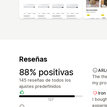
Reseñas
88% positivas
ARL
The the
145 reseñas de todos los
my prob
ajustes predefinidos
Iron
Reseñas positivas
I boug
127
experie