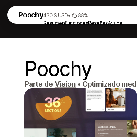
Poochy
430 $ USD
•
88%
Resumen
Funciones
Reseñas
Ayuda
Poochy
Parte de
Vision
•
Optimizado medi