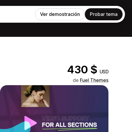
Ver demostración
Probar tema
430 $
USD
de
Fuel Themes