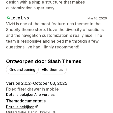
design with a simple structure that makes
customization super easy.
Love Livo
Mar 16, 2026
Vivid is one of the most feature-rich themes in the
Shopify theme store. I love the diversity of sections
and the navigation customization is really nice. The
team is responsive and helped me through a few
questions I've had. Highly recommend!
Ontworpen door Slash Themes
Ondersteuning
Alle thema's
Version 2.0.2
•
October 03, 2025
Fixed filter drawer in mobile
Details bekijken
Alle versies
Themadocumentatie
Details bekijken
Contactgegevens ontwerper
Müllerstraße, Berlin, 13349, DE