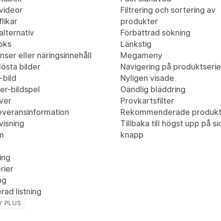
videor
Filtrering och sortering av
likar
produkter
lternativ
Förbättrad sökning
oks
Länkstig
nser eller näringsinnehåll
Megameny
östa bilder
Navigering på produktserie
-bild
Nyligen visade
er-bildspel
Oändlig bläddring
ver
Provkartsfilter
leveransinformation
Rekommenderade produkt
visning
Tillbaka till högst upp på s
m
knapp
ing
rier
ng
ad listning
Y PLUS