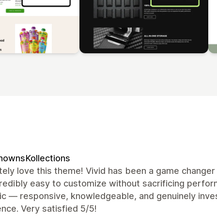
nownsKollections
ely love this theme! Vivid has been a game changer 
redibly easy to customize without sacrificing perf
ic — responsive, knowledgeable, and genuinely inves
nce. Very satisfied 5/5!