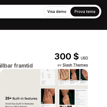
Visa demo
Prova tema
300 $
USD
llbar framtid
av
Slash Themes