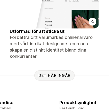
Utformad för att sticka ut
Förbättra ditt varumärkes onlinenärvaro
med vårt intrikat designade tema och
skapa en distinkt identitet bland dina
konkurrenter.
DET HÄR INGÅR
andise
Produktsynlighet
tabell
Fast sidhuvud