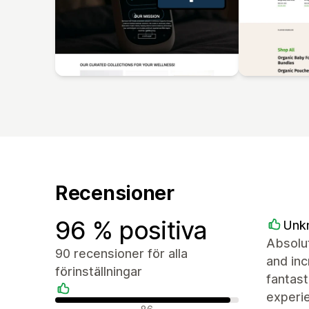
Recensioner
96 % positiva
Unk
Absolut
90 recensioner för alla
and inc
förinställningar
fantast
experie
Positiva recensioner