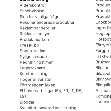
Produkt
Ålderskontroll
Produktf
Snabbvisning
Produkta
Sida för vanliga frågor
Lookbo
Rekommenderade produkter
Ingredie
Reklambanderoller
Höguppl
Reklam i menyn
Hotspot
Produktmärken
Före/eft
Pressklipp
Färgpro
Popup-reklam
Frakt-/
Nyligen visade
Bruksan
Nedräkningstimer
Bildzoo
Lagerräknare
Bildspel
Korsförsäljning
Bildhovr
Höger till vänster
Bildgalle
Förtroendemärken
Animeri
EU-översättningar (EN, FR, IT, DE,
Kombiner
ES)
Bloggar
SHOPIF
Kvantitetsbaserad prissättning