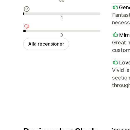
86
Gene
Fantast
Neutrala recensioner
1
necess
Negativa recensioner
Mimi
3
Great h
Alla recensioner
custom
Love
Vivid i
section
throug
Version