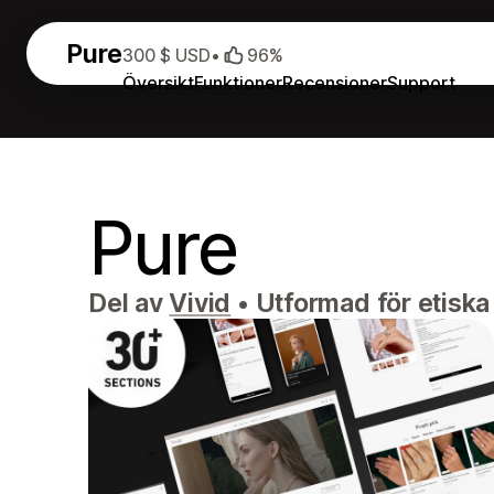
Pure
300 $ USD
•
96%
Översikt
Funktioner
Recensioner
Support
Pure
Del av
Vivid
•
Utformad för etiska 