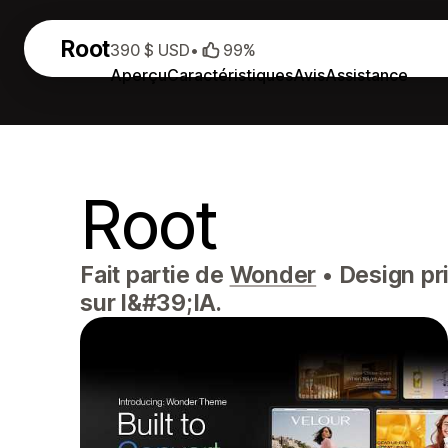
Root
390 $ USD
•
99%
Aperçu
Caractéristiques
Avis
Assistance
Root
Fait partie de
Wonder
•
Design pr
sur l&#39;IA.