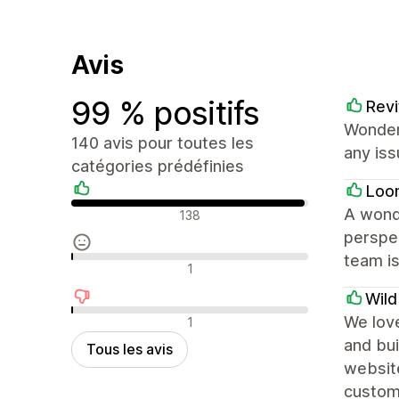
Avis
99 % positifs
Revi
Wonder
140 avis pour toutes les
any iss
catégories prédéfinies
Loo
Avis positifs
A wond
138
perspec
team is
Avis neutres
1
Wil
Avis négatifs
We love
1
and bui
Tous les avis
websit
custom