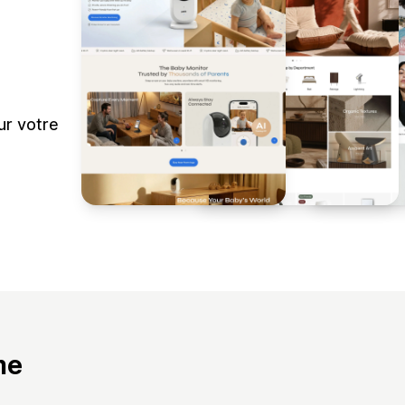
ur votre
me