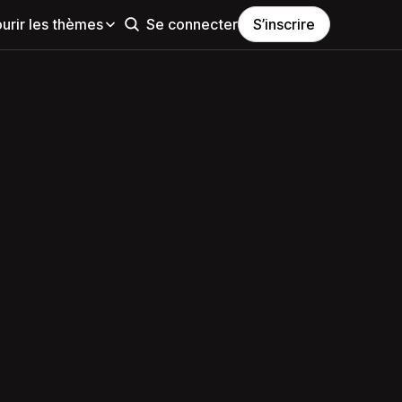
urir les thèmes
Se connecter
S’inscrire