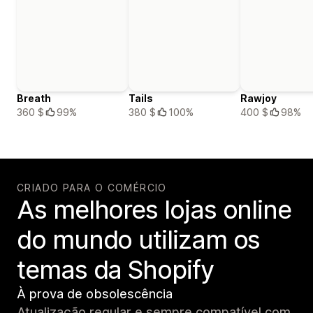
Breath
Tails
Rawjoy
360 $
99%
380 $
100%
400 $
98%
CRIADO PARA O COMÉRCIO
As melhores lojas online
do mundo utilizam os
temas da Shopify
À prova de obsolescência
Atualização regular e sempre compatível com