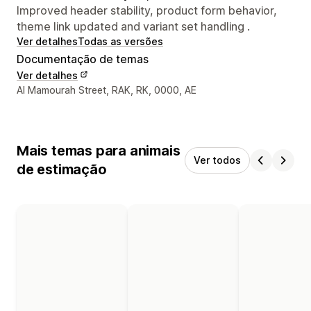
Improved header stability, product form behavior,
theme link updated and variant set handling .
Ver detalhes
Todas as versões
Documentação de temas
Ver detalhes
Detalhes de contacto do designer
Al Mamourah Street, RAK, RK, 0000, AE
Mais temas para animais
Ver todos
de estimação