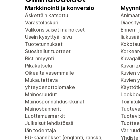
Markkinointi ja konversio
Myynni
Äskettäin katsottu
Animaat
Varastolaskuri
Diaesity
Valikonsisäiset mainokset
Ennen- j
Usein kysyttyä -sivu
liukusää
Tuotetunnukset
Kokotau
Suositellut tuotteet
Korkeare
Ristiinmyynti
Kuvagall
Pikakatselu
Kuvan 
Oikealta vasemmalle
Kuvien 
Mukautettava
Kuvien 
yhteydenottolomake
Käyttöt
Mainosruudut
Lookboo
Mainosponnahdusikkunat
Toimitu
Mainosbannerit
Tuoteva
Luottamusmerkit
Tuotevi
Julkaisut lehdistössä
Tuottee
Iän todentaja
Väriruud
EU-käännökset (englanti, ranska,
Yhdistel