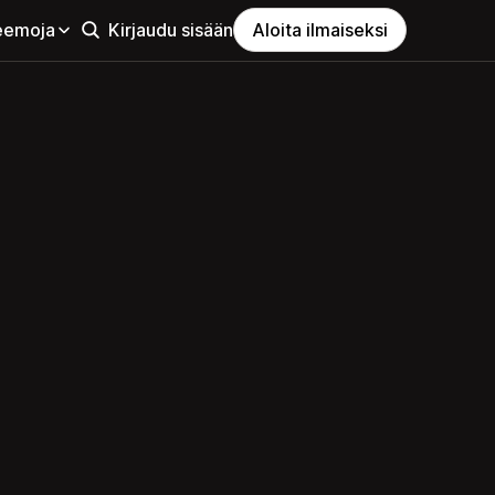
eemoja
Kirjaudu sisään
Aloita ilmaiseksi