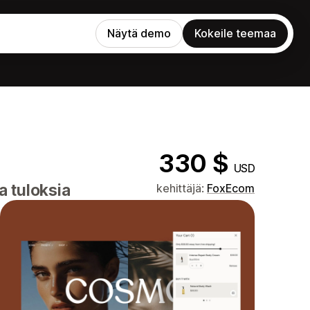
Näytä demo
Kokeile teemaa
330 $
USD
a tuloksia
kehittäjä:
FoxEcom