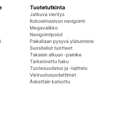
e
Tuotetutkinta
Jatkuva vieritys
Kokoelmasivun navigointi
Megavalikko
Navigointipolut
i
Paikallaan pysyvä ylätunniste
Suositellut tuotteet
Takaisin alkuun -painike
Tarkennettu haku
Tuotesuodatus ja -lajittelu
Väriruutusuodattimet
Äskettäin katsottu