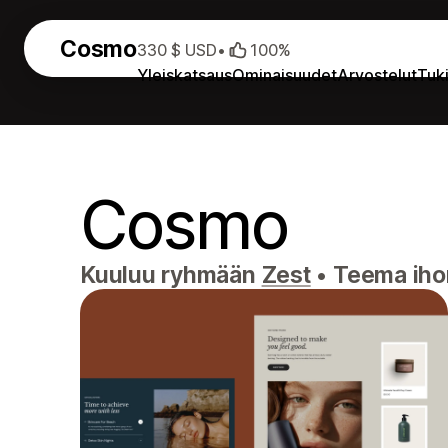
Cosmo
330 $ USD
•
100%
Yleiskatsaus
Ominaisuudet
Arvostelut
Tuk
Cosmo
Kuuluu ryhmään
Zest
•
Teema ihonh