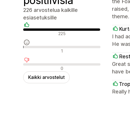
positiivisia
the Fo
raised
226 arvostelua kaikille
theme.
esiasetuksille
Kurt
Positiiviset arvostelut
225
I had 
He was
Neutraalit arvostelut
1
Rest
Great s
Negatiiviset arvostelut
0
have be
Kaikki arvostelut
Tro
Really 