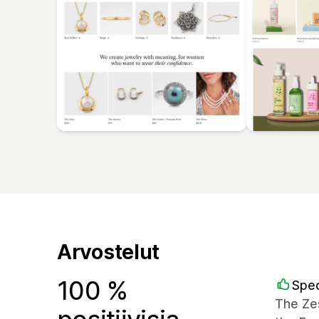
Arvostelut
100 %
Spec
The Zes