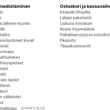
nedistäminen
Ostoskori ja kassavaih
io
Kirjaudu Shopilla
s
Lahjan paketointi
a jälkeen-kuvien
Liukuva ostoskori
din
Nouto myymälästä
lukko
Paikallaan pysyvä ostoskor
soluutioiset kuvat
Pikaosto
eriat
Tilauskommentit
zoomaus
vaihtuminen
yhteyspisteet
iedot
kit
ksen tiedot
linnat
deot
n välilehdet
ut
mälistaus
SHOPIFY PLUS