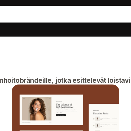
i
oitobrändeille, jotka esittelevät loistavi