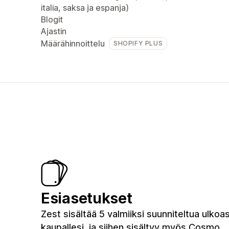
italia, saksa ja espanja)
Blogit
Ajastin
Määrähinnoittelu
SHOPIFY PLUS
Esiasetukset
Zest sisältää 5 valmiiksi suunniteltua ulkoa
kaupallesi, ja siihen sisältyy myös Cosmo