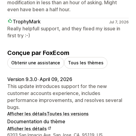
modification in less than an hour of asking. Might
even have been a half hour.
TrophyMark
Jul 7, 2026
Really helpfull support, and they fixed my issue in
first try :-)
Conçue par FoxEcom
Obtenir une assistance
Tous les thèmes
Version 9.3.0
•
April 09, 2026
This update introduces support for the new
customer accounts experience, includes
performance improvements, and resolves several
bugs.
Afficher les détails
Toutes les versions
Documentation du thème
Afficher les détails
Coordonnées du concepteur
6203 San Ignacio Ave, San Jose, CA, 95119, US