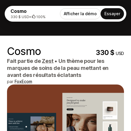
Cosmo
Afficher la démo
Essayer
330 $ USD
•
100%
Cosmo
330 $
USD
Fait partie de
Zest
•
Un thème pour les
marques de soins de la peau mettant en
avant des résultats éclatants
par
FoxEcom