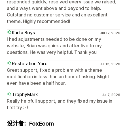
responded quickly, resolved every issue we raised,
and always went above and beyond to help.
Outstanding customer service and an excellent
theme. Highly recommended!
Kurta Boys
Jul 17, 2026
I had adjustments needed to be done on my
website, Brian was quick and attentive to my
questions. He was very helpful. Thank you
Restoration Yard
Jul 15, 2026
Great support, fixed a problem with a theme
modification in less than an hour of asking. Might
even have been a half hour.
TrophyMark
Jul 7, 2026
Really helpfull support, and they fixed my issue in
first try :-)
设计者：FoxEcom