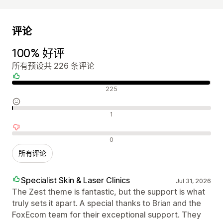
评论
100% 好评
所有预设共 226 条评论
好评
225
中评
1
差评
0
所有评论
Specialist Skin & Laser Clinics
Jul 31, 2026
The Zest theme is fantastic, but the support is what
truly sets it apart. A special thanks to Brian and the
FoxEcom team for their exceptional support. They