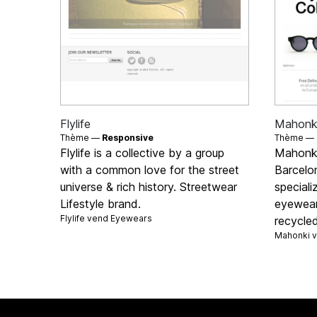
Flylife
Mahonk
Thème —
Responsive
Thème —
Flylife is a collective by a group
Mahonki
with a common love for the street
Barcelo
universe & rich history. Streetwear
speciali
Lifestyle brand.
eyewear
Flylife vend
Eyewears
recycle
Mahonki 