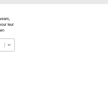
wears,
our leur
 en