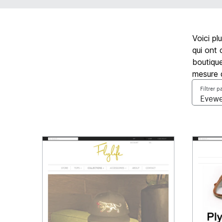
Voici pl
qui ont 
boutique
mesure 
Filtrer p