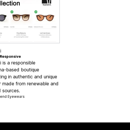
i
Responsive
 is a responsible
na-based boutique
zing in authentic and unique
 made from renewable and
d sources.
vend
Eyewears