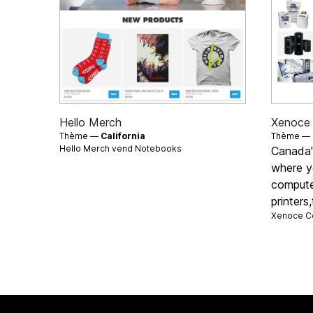
Hello Merch
Xenoce
Thème —
California
Thème —
Hello Merch vend
Notebooks
Canada's
where y
compute
printers
Xenoce C