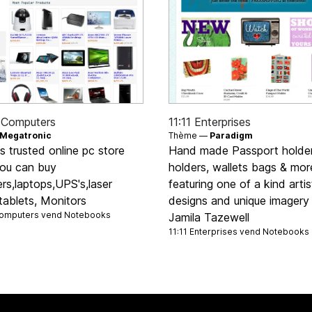
 Computers
11:11 Enterprises
Megatronic
Thème —
Paradigm
 trusted online pc store
Hand made Passport holder
ou can buy
holders, wallets bags & mor
rs,laptops,UPS's,laser
featuring one of a kind artis
,tablets, Monitors
designs and unique imagery
omputers vend
Notebooks
Jamila Tazewell
11:11 Enterprises vend
Notebooks