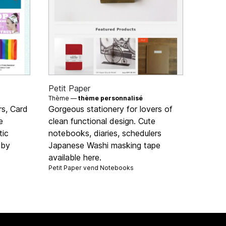
Petit Paper
Thème —
thème personnalisé
s, Card
Gorgeous stationery for lovers of
e
clean functional design. Cute
tic
notebooks, diaries, schedulers
 by
Japanese Washi masking tape
available here.
Petit Paper vend
Notebooks