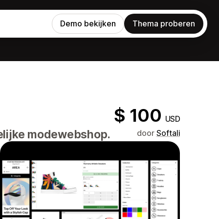
Demo bekijken
Thema proberen
$ 100
USD
telijke modewebshop.
door
Softali