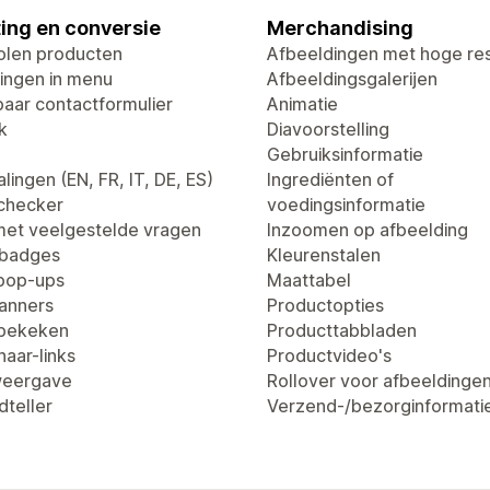
ing en conversie
Merchandising
len producten
Afbeeldingen met hoge res
ingen in menu
Afbeeldingsgalerijen
aar contactformulier
Animatie
k
Diavoorstelling
Gebruiksinformatie
lingen (EN, FR, IT, DE, ES)
Ingrediënten of
dchecker
voedingsinformatie
met veelgestelde vragen
Inzoomen op afbeelding
tbadges
Kleurenstalen
pop-ups
Maattabel
anners
Productopties
 bekeken
Producttabbladen
aar-links
Productvideo's
weergave
Rollover voor afbeeldinge
dteller
Verzend-/bezorginformati