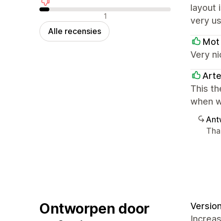
layout 
Negatieve recensies
1
very us
Alle recensies
Mot
Very ni
Art
This th
when w
Ant
Tha
Ontworpen door
Version
Increa