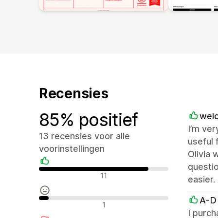
Recensies
85% positief
welo
I’m ver
13 recensies voor alle
useful 
voorinstellingen
Olivia 
questio
Positieve recensies
11
easier.
A-D
Neutrale recensies
1
I purch