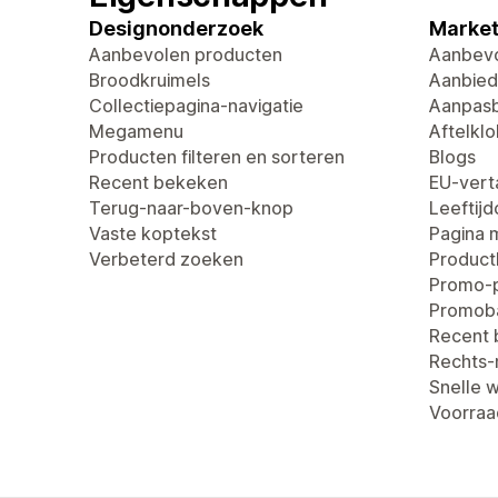
Designonderzoek
Market
Aanbevolen producten
Aanbevo
Broodkruimels
Aanbied
Collectiepagina-navigatie
Aanpasb
Megamenu
Aftelklo
Producten filteren en sorteren
Blogs
Recent bekeken
EU-verta
Terug-naar-boven-knop
Leeftij
Vaste koptekst
Pagina 
Verbeterd zoeken
Produc
Promo-
Promob
Recent
Rechts-n
Snelle 
Voorraa