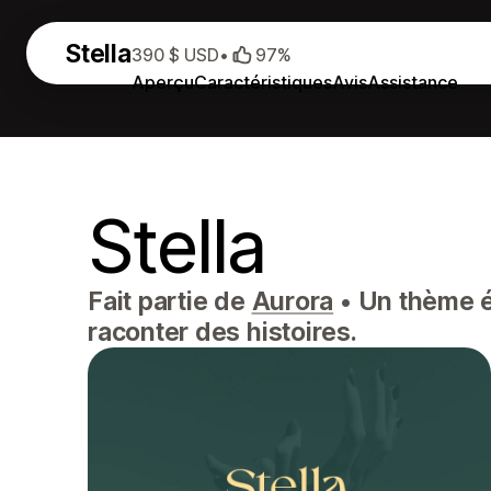
Stella
390 $ USD
•
97%
Aperçu
Caractéristiques
Avis
Assistance
Stella
Fait partie de
Aurora
•
Un thème él
raconter des histoires.