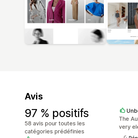
Avis
97 % positifs
Unb
The Au
58 avis pour toutes les
very el
catégories prédéfinies
Rép