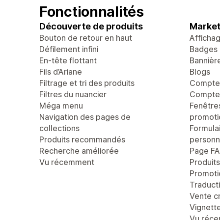
Fonctionnalités
Découverte de produits
Market
Bouton de retour en haut
Afficha
Défilement infini
Badges 
En-tête flottant
Bannièr
Fils d’Ariane
Blogs
Filtrage et tri des produits
Compte 
Filtres du nuancier
Compteu
Méga menu
Fenêtre
Navigation des pages de
promoti
collections
Formula
Produits recommandés
personn
Recherche améliorée
Page F
Vu récemment
Produit
Promoti
Traducti
Vente c
Vignett
Vu réc