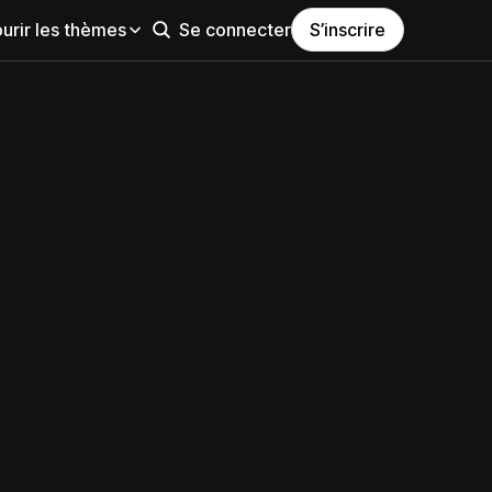
urir les thèmes
Se connecter
S’inscrire