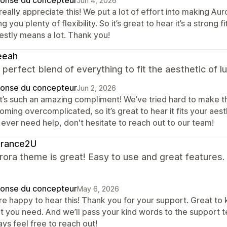
Jun 4, 2026
eally appreciate this! We put a lot of effort into making Auro
ng you plenty of flexibility. So it’s great to hear it’s a stron
estly means a lot. Thank you!
eeah
a perfect blend of everything to fit the aesthetic of 
onse du concepteur
Jun 2, 2026
t’s such an amazing compliment! We’ve tried hard to make th
ming overcomplicated, so it’s great to hear it fits your aesth
 ever need help, don't hesitate to reach out to our team!
grance2U
ora theme is great! Easy to use and great features.
onse du concepteur
May 6, 2026
re happy to hear this! Thank you for your support. Great to
t you need. And we’ll pass your kind words to the support t
ys feel free to reach out!