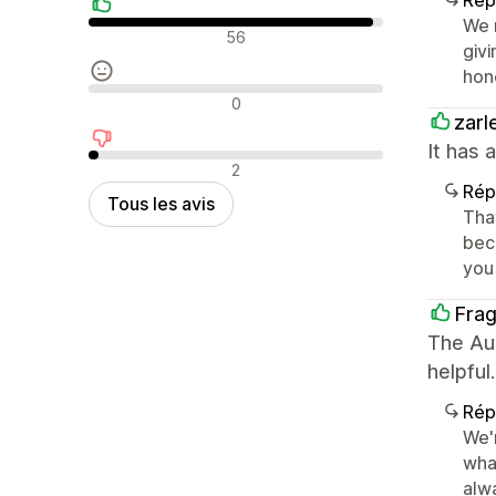
We r
Avis positifs
56
givi
hon
Avis neutres
0
zarl
It has 
Avis négatifs
2
Rép
Tous les avis
Tha
beco
you
Fra
The Aur
helpful.
Rép
We'
wha
alwa