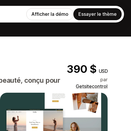
Afficher la démo
Essayer le thème
390 $
USD
beauté, conçu pour
par
Getsitecontrol