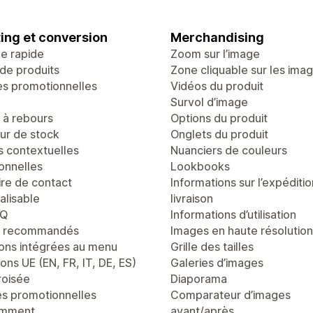
ing et conversion
Merchandising
ge rapide
Zoom sur l’image
de produits
Zone cliquable sur les ima
es promotionnelles
Vidéos du produit
Survol d’image
à rebours
Options du produit
r de stock
Onglets du produit
s contextuelles
Nuanciers de couleurs
onnelles
Lookbooks
ire de contact
Informations sur l’expéditio
alisable
livraison
AQ
Informations d’utilisation
s recommandés
Images en haute résolution
ons intégrées au menu
Grille des tailles
ons UE (EN, FR, IT, DE, ES)
Galeries d’images
roisée
Diaporama
es promotionnelles
Comparateur d’images
emment
avant/après