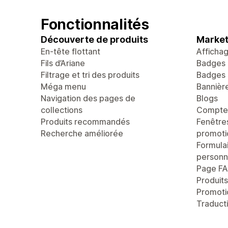
Fonctionnalités
Découverte de produits
Market
En-tête flottant
Afficha
Fils d’Ariane
Badges 
Filtrage et tri des produits
Badges 
Méga menu
Bannièr
Navigation des pages de
Blogs
collections
Compteu
Produits recommandés
Fenêtre
Recherche améliorée
promoti
Formula
personn
Page F
Produit
Promoti
Traducti