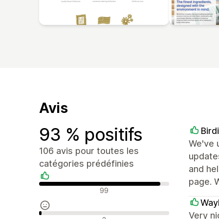
Avis
93 % positifs
Bird
We've u
106 avis pour toutes les
updates
catégories prédéfinies
and hel
page. 
Avis positifs
99
Wayl
Very ni
Avis neutres