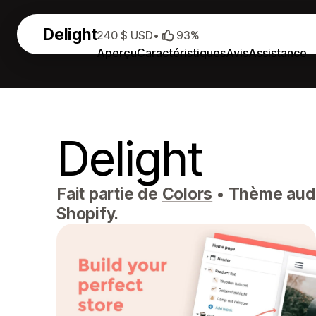
Delight
240 $ USD
•
93%
Aperçu
Caractéristiques
Avis
Assistance
Delight
Fait partie de
Colors
•
Thème audac
Shopify.