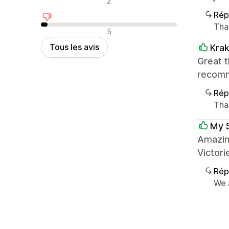
2
Rép
Tha
Avis négatifs
5
Tous les avis
Krak
Great t
recomm
Rép
Tha
My 
Amazing
Victori
Rép
We 