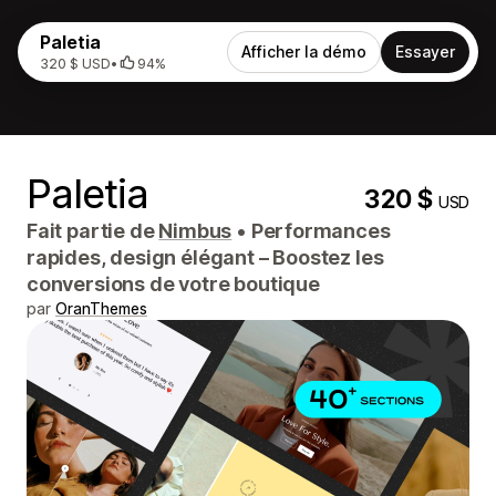
Paletia
Afficher la démo
Essayer
320 $ USD
•
94%
Paletia
320 $
USD
Fait partie de
Nimbus
•
Performances
rapides, design élégant – Boostez les
conversions de votre boutique
par
OranThemes