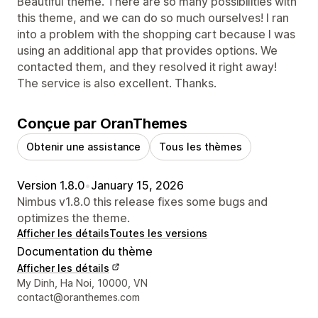
Beautiful theme. There are so many possibilities with
this theme, and we can do so much ourselves! I ran
into a problem with the shopping cart because I was
using an additional app that provides options. We
contacted them, and they resolved it right away!
The service is also excellent. Thanks.
Conçue par OranThemes
Obtenir une assistance
Tous les thèmes
Version 1.8.0
•
January 15, 2026
Nimbus v1.8.0 this release fixes some bugs and
optimizes the theme.
Afficher les détails
Toutes les versions
Documentation du thème
Afficher les détails
Coordonnées du concepteur
My Dinh, Ha Noi, 10000, VN
contact@oranthemes.com