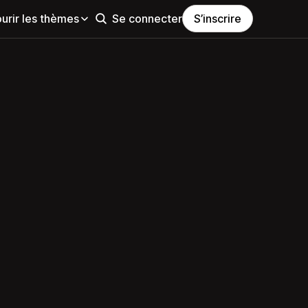
urir les thèmes
Se connecter
S’inscrire