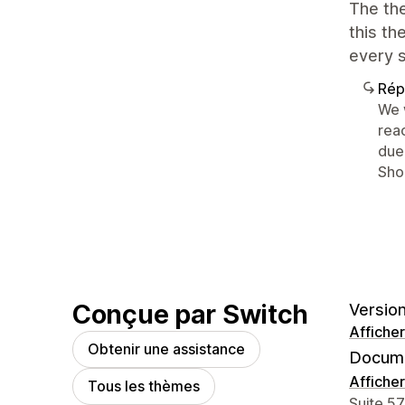
The the
this t
every s
Rép
We 
rea
due
Sho
Conçue par Switch
Version
Afficher
Obtenir une assistance
Docume
Afficher
Tous les thèmes
Coordon
Suite 5