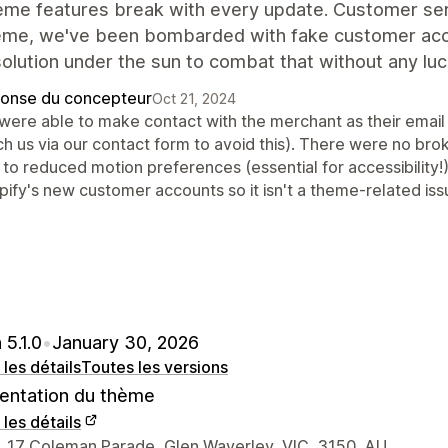
me features break with every update. Customer servi
heme, we've been bombarded with fake customer acc
olution under the sun to combat that without any luc
onse du concepteur
Oct 21, 2024
were able to make contact with the merchant as their email
ch us via our contact form to avoid this). There were no br
 to reduced motion preferences (essential for accessibility!
pify's new customer accounts so it isn't a theme-related iss
 5.1.0
•
January 30, 2026
 les détails
Toutes les versions
ntation du thème
 les détails
nées du concepteur
7, 17 Coleman Parade, Glen Waverley, VIC, 3150, AU