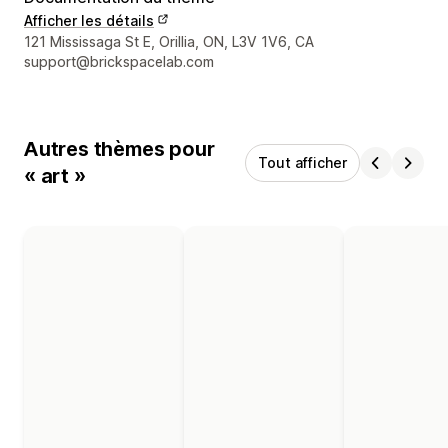
Afficher les détails
Coordonnées du concepteur
121 Mississaga St E, Orillia, ON, L3V 1V6, CA
support@brickspacelab.com
Autres thèmes pour
Tout afficher
« art »