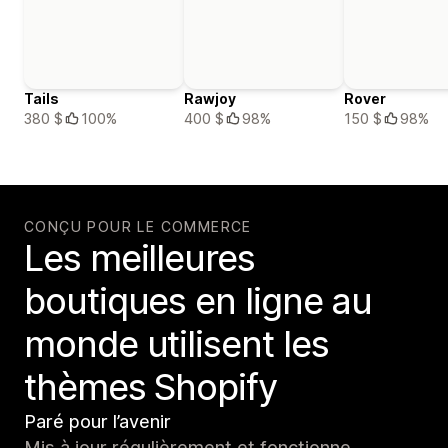
Tails
Rawjoy
Rover
380 $
100%
400 $
98%
150 $
98%
CONÇU POUR LE COMMERCE
Les meilleures
boutiques en ligne au
monde utilisent les
thèmes Shopify
Paré pour l’avenir
Mis à jour régulièrement et fonctionne