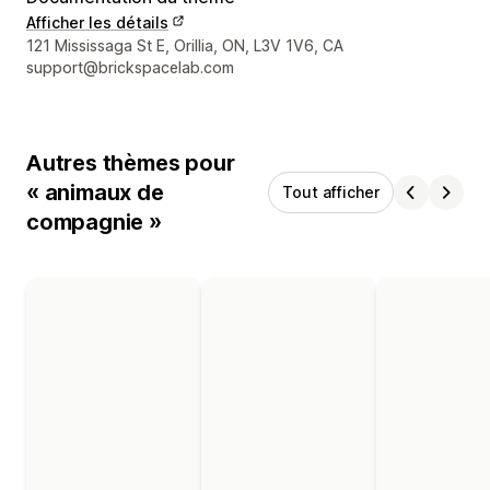
Afficher les détails
Coordonnées du concepteur
121 Mississaga St E, Orillia, ON, L3V 1V6, CA
support@brickspacelab.com
Autres thèmes pour
« animaux de
Tout afficher
compagnie »