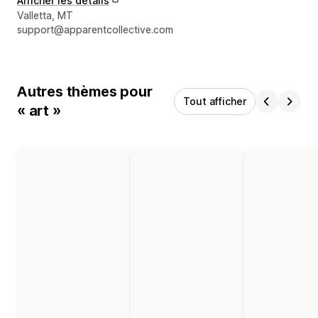
Afficher les détails
Coordonnées du concepteur
Valletta, MT
support@apparentcollective.com
Autres thèmes pour
Tout afficher
« art »