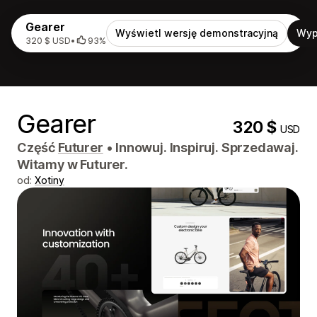
Gearer
Wyświetl wersję demonstracyjną
Wyp
320 $ USD
•
93%
Gearer
320 $
USD
Część
Futurer
•
Innowuj. Inspiruj. Sprzedawaj.
Witamy w Futurer.
od:
Xotiny