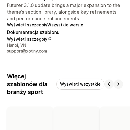
Futurer 3.1.0 update brings a major expansion to the
theme’s section library, alongside key refinements
and performance enhancements
Wyświetl szczegóły
Wszystkie wersje
Dokumentacja szablonu
Wyświetl szczegóły
Dane kontaktowe projektanta
Hanoi, VN
support@xotiny.com
Więcej
szablonów dla
Wyświetl wszystkie
branży sport