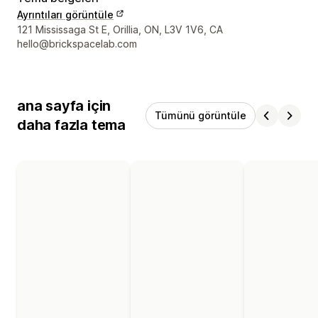
Ayrıntıları görüntüle
Tasarımcı iletişim bilgileri
121 Mississaga St E, Orillia, ON, L3V 1V6, CA
hello@brickspacelab.com
ana sayfa için
Tümünü görüntüle
daha fazla tema