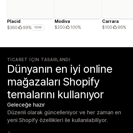
Placid
Modiva
Carrara
$350
100%
$100
96%
$360
99%
YENI
TICARET IÇIN TASARLANDI
Dünyanın en iyi online
mağazaları Shopify
temalarını kullanıyor
Geleceğe hazır
Düzenli olarak güncelleniyor ve her zaman en
yeni Shopify özellikleri ile kullanılabiliyor.