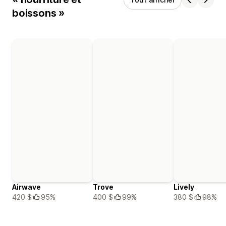
boissons »
Airwave
Trove
Lively
420 $
95%
400 $
99%
380 $
98%