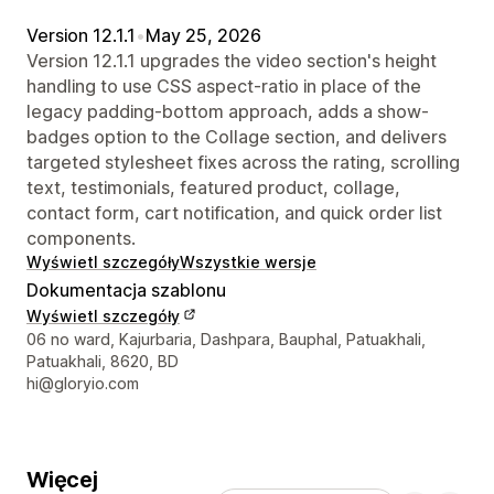
Version 12.1.1
•
May 25, 2026
Version 12.1.1 upgrades the video section's height
handling to use CSS aspect-ratio in place of the
legacy padding-bottom approach, adds a show-
badges option to the Collage section, and delivers
targeted stylesheet fixes across the rating, scrolling
text, testimonials, featured product, collage,
contact form, cart notification, and quick order list
components.
Wyświetl szczegóły
Wszystkie wersje
Dokumentacja szablonu
Wyświetl szczegóły
Dane kontaktowe projektanta
06 no ward, Kajurbaria, Dashpara, Bauphal, Patuakhali,
Patuakhali, 8620, BD
hi@gloryio.com
Więcej