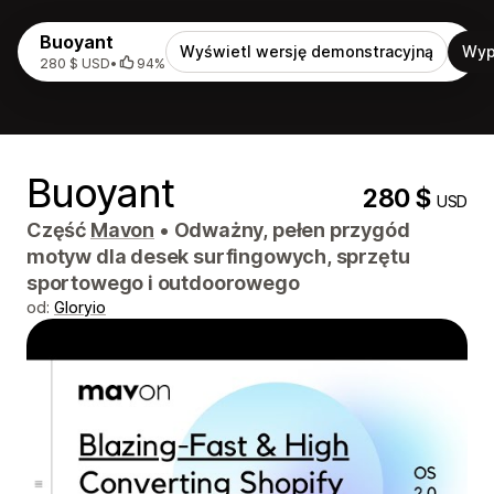
Buoyant
Wyświetl wersję demonstracyjną
Wyp
280 $ USD
•
94%
Buoyant
280 $
USD
Część
Mavon
•
Odważny, pełen przygód
motyw dla desek surfingowych, sprzętu
sportowego i outdoorowego
od:
Gloryio