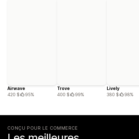
Airwave
Trove
Lively
420 $
95%
400 $
99%
380 $
98%
CONÇU POUR LE COMMERCE
Les meilleures