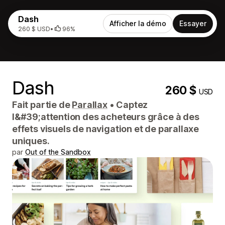
Dash
Afficher la démo
Essayer
260 $ USD
•
96%
Dash
260 $
USD
Fait partie de
Parallax
•
Captez
l&#39;attention des acheteurs grâce à des
effets visuels de navigation et de parallaxe
uniques.
par
Out of the Sandbox