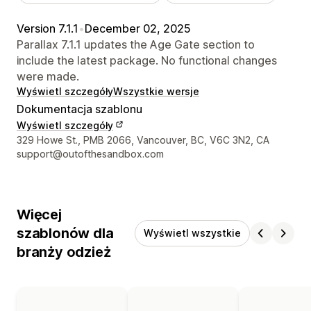
Version 7.1.1
•
December 02, 2025
Parallax 7.1.1 updates the Age Gate section to
include the latest package. No functional changes
were made.
Wyświetl szczegóły
Wszystkie wersje
Dokumentacja szablonu
Wyświetl szczegóły
Dane kontaktowe projektanta
329 Howe St., PMB 2066, Vancouver, BC, V6C 3N2, CA
support@outofthesandbox.com
Więcej
szablonów dla
Wyświetl wszystkie
branży odzież