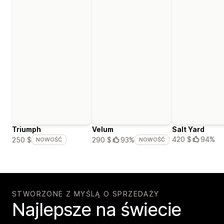
Triumph
Velum
Salt Yard
420 $
94%
250 $
290 $
93%
NOWOŚĆ
NOWOŚĆ
STWORZONE Z MYŚLĄ O SPRZEDAŻY
Najlepsze na świecie