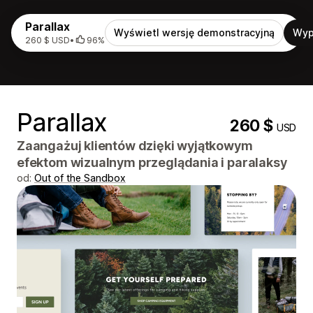
Parallax
Wyświetl wersję demonstracyjną
Wyp
260 $ USD
•
96%
Parallax
260 $
USD
Zaangażuj klientów dzięki wyjątkowym
efektom wizualnym przeglądania i paralaksy
od:
Out of the Sandbox