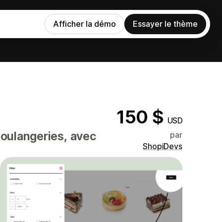
Afficher la démo
Essayer le thème
150 $
USD
boulangeries, avec
par
ShopiDevs