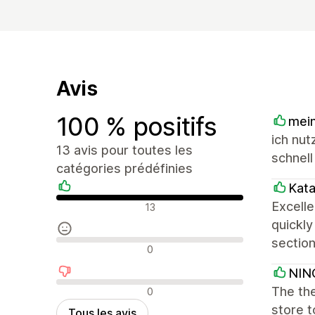
Avis
100 % positifs
mein
ich nut
13 avis pour toutes les
schnell
catégories prédéfinies
Kat
Avis positifs
Excell
13
quickly
section
Avis neutres
0
NIN
Avis négatifs
The the
0
store 
Tous les avis