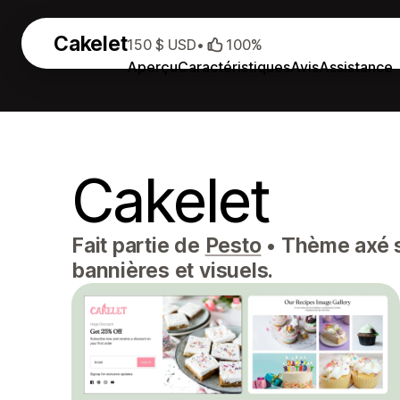
Cakelet
150 $ USD
•
100%
Aperçu
Caractéristiques
Avis
Assistance
Cakelet
Fait partie de
Pesto
•
Thème axé su
bannières et visuels.