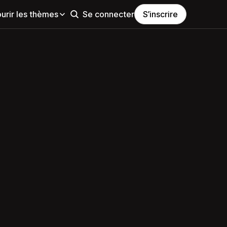
urir les thèmes
Se connecter
S’inscrire