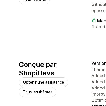
without
option 
Mec
Great 
Conçue par
Version
Theme
ShopiDevs
Added 
Added 
Obtenir une assistance
Added 
Tous les thèmes
Impro
Optimi
Afficher