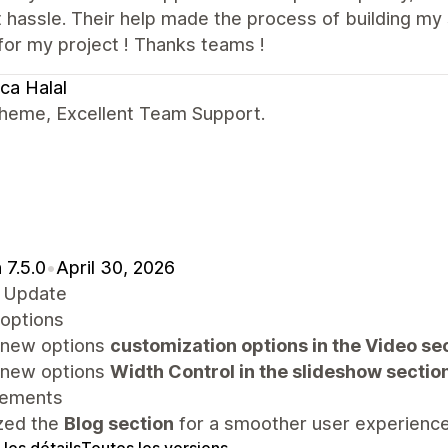
 hassle. Their help made the process of building my s
for my project ! Thanks teams !
ca Halal
theme, Excellent Team Support.
 7.5.0
•
April 30, 2026
 Update
options
new options
customization options in the Video se
new options
Width Control in the slideshow sectio
vements
zed the
Blog section
for a smoother user experience
 les détails
Toutes les versions