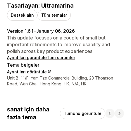
Tasarlayan: Ultramarina
Destek alın
Tüm temalar
Version 1.6.1
•
January 06, 2026
This update focuses on a couple of small but
important refinements to improve usability and
polish across key product experiences.
Ayrıntıları görüntüle
Tüm sürümler
Tema belgeleri
Ayrıntıları görüntüle
Tasarımcı iletişim bilgileri
Unit B, 11/F, Yam Tze Commercial Building, 23 Thomson
Road, Wan Chai, Hong Kong, HK, N/A, HK
sanat için daha
Tümünü görüntüle
fazla tema