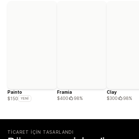
Painto
Framia
Clay
$400
98%
$300
98%
$150
YENI
TICARET IÇIN TASARLANDI