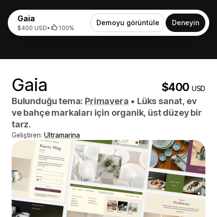
Gaia
Demoyu görüntüle
Deneyin
$400 USD
•
100%
Gaia
$400
USD
Bulunduğu tema:
Primavera
•
Lüks sanat, ev
ve bahçe markaları için organik, üst düzey bir
tarz.
Geliştiren:
Ultramarina