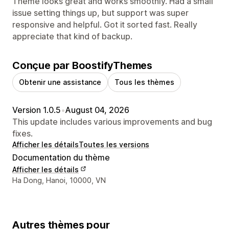
Theme looks great and works smoothly. Had a small
issue setting things up, but support was super
responsive and helpful. Got it sorted fast. Really
appreciate that kind of backup.
Conçue par BoostifyThemes
Obtenir une assistance
Tous les thèmes
Version 1.0.5
•
August 04, 2026
This update includes various improvements and bug
fixes.
Afficher les détails
Toutes les versions
Documentation du thème
Afficher les détails
Coordonnées du concepteur
Ha Dong, Hanoi, 10000, VN
Autres thèmes pour