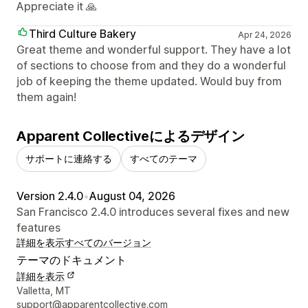
Appreciate it 🙏
Third Culture Bakery
Apr 24, 2026
Great theme and wonderful support. They have a lot
of sections to choose from and they do a wonderful
job of keeping the theme updated. Would buy from
them again!
Apparent Collectiveによるデザイン
サポートに連絡する
すべてのテーマ
Version 2.4.0
•
August 04, 2026
San Francisco 2.4.0 introduces several fixes and new
features
詳細を表示
すべてのバージョン
テーマのドキュメント
詳細を表示
デザイナーの連絡先情報
Valletta, MT
support@apparentcollective.com