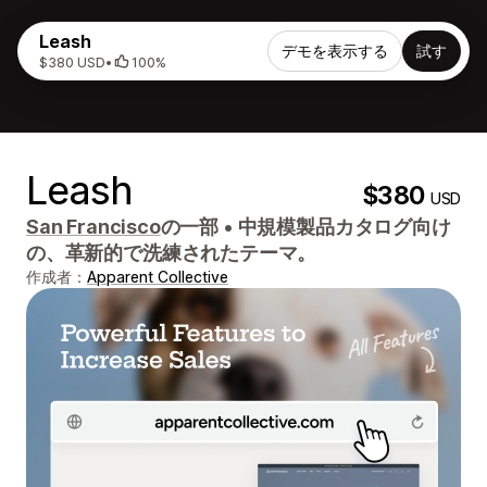
Leash
デモを表示する
試す
$380 USD
•
100%
Leash
$380
USD
San Francisco
の一部
•
中規模製品カタログ向け
の、革新的で洗練されたテーマ。
作成者：
Apparent Collective