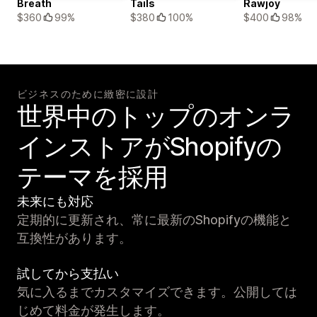
Breath
Tails
Rawjoy
$360
99%
$380
100%
$400
98%
ビジネスのために緻密に設計
世界中のトップのオンラ
インストアがShopifyの
テーマを採用
未来にも対応
定期的に更新され、常に最新のShopifyの機能と
互換性があります。
試してから支払い
気に入るまでカスタマイズできます。公開しては
じめて料金が発生します。