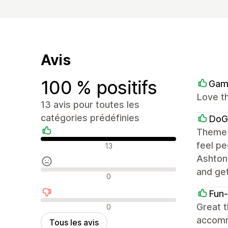
Avis
100 % positifs
Gam
Love th
13 avis pour toutes les
catégories prédéfinies
DoG
Theme i
Avis positifs
feel pe
13
Ashtone
and ge
Avis neutres
0
Fun
Avis négatifs
Great t
0
accommo
Tous les avis