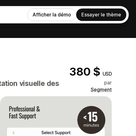
Afficher la démo
Essayer le thème
380 $
USD
ation visuelle des
par
Segment