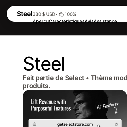
Steel
380 $ USD
•
100%
Aperçu
Caractéristiques
Avis
Assistance
Steel
Fait partie de
Select
•
Thème moder
produits.