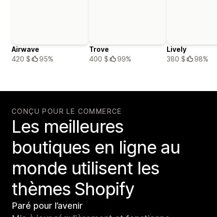
Airwave
Trove
Lively
420 $
95%
400 $
99%
380 $
98%
CONÇU POUR LE COMMERCE
Les meilleures
boutiques en ligne au
monde utilisent les
thèmes Shopify
Paré pour l’avenir