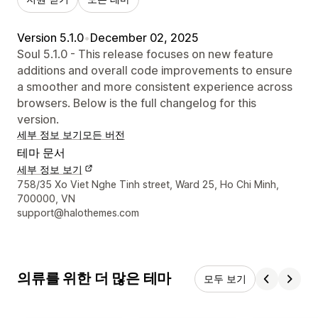
Version 5.1.0
•
December 02, 2025
Soul 5.1.0 - This release focuses on new feature
additions and overall code improvements to ensure
a smoother and more consistent experience across
browsers. Below is the full changelog for this
version.
세부 정보 보기
모든 버전
테마 문서
세부 정보 보기
디자이너 연락처 세부 정보
758/35 Xo Viet Nghe Tinh street, Ward 25, Ho Chi Minh,
700000, VN
support@halothemes.com
의류를 위한 더 많은 테마
모두 보기