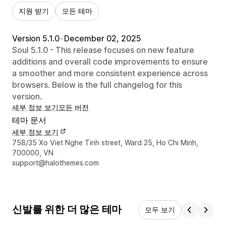
지원 받기
모든 테마
Version 5.1.0
•
December 02, 2025
Soul 5.1.0 - This release focuses on new feature
additions and overall code improvements to ensure
a smoother and more consistent experience across
browsers. Below is the full changelog for this
version.
세부 정보 보기
모든 버전
테마 문서
세부 정보 보기
디자이너 연락처 세부 정보
758/35 Xo Viet Nghe Tinh street, Ward 25, Ho Chi Minh,
700000, VN
support@halothemes.com
신발를 위한 더 많은 테마
모두 보기