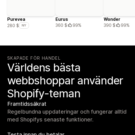
Purevea
Eurus
Wonder
360 $
99%
390 $
99%
280 $
NY
SKAPADE FÖR HANDEL
Världens bästa
webbshoppar använder
Shopify-teman
Framtidssäkrat
Regelbundna uppdateringar och fungerar alltid
med Shopifys senaste funktioner.
Testa innan du betalar