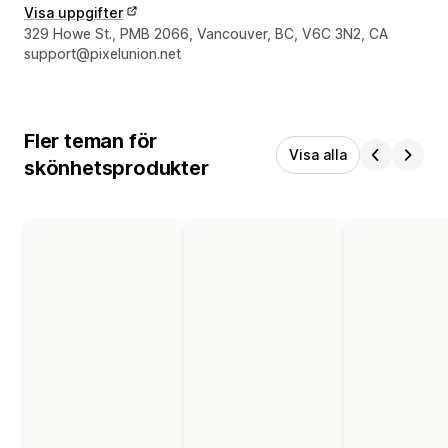
Visa uppgifter
Designerns kontaktuppgifter
329 Howe St., PMB 2066, Vancouver, BC, V6C 3N2, CA
support@pixelunion.net
Fler teman för
Visa alla
skönhetsprodukter