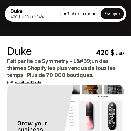
Duke
Afficher la démo
Essayer
420 $ USD
•
94%
Duke
420 $
USD
Fait partie de
Symmetry
•
L&#39;un des
thèmes Shopify les plus vendus de tous les
temps ! Plus de 70 000 boutiques.
par
Clean Canvas