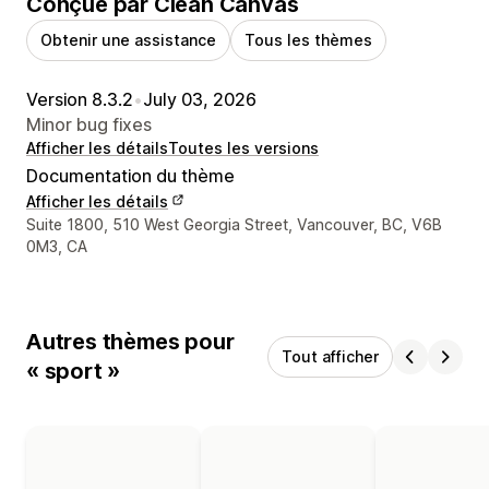
Conçue par Clean Canvas
Obtenir une assistance
Tous les thèmes
Version 8.3.2
•
July 03, 2026
Minor bug fixes
Afficher les détails
Toutes les versions
Documentation du thème
Afficher les détails
Coordonnées du concepteur
Suite 1800, 510 West Georgia Street, Vancouver, BC, V6B
0M3, CA
Autres thèmes pour
Tout afficher
« sport »