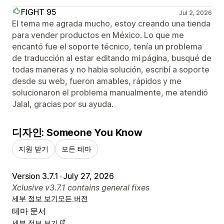
FIGHT 95
Jul 2, 2026
El tema me agrada mucho, estoy creando una tienda
para vender productos en México. Lo que me
encantó fue el soporte técnico, tenía un problema
de traducción al estar editando mi página, busqué de
todas maneras y no habia solución, escribí a soporte
desde su web, fueron amables, rápidos y me
solucionaron el problema manualmente, me atendió
Jalal, gracias por su ayuda.
디자인: Someone You Know
지원 받기
모든 테마
Version 3.7.1
•
July 27, 2026
Xclusive v3.7.1 contains general fixes
세부 정보 보기
모든 버전
테마 문서
세부 정보 보기