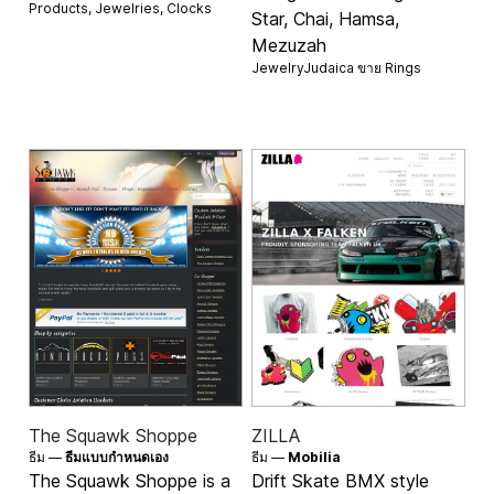
Products
,
Jewelries
,
Clocks
Star, Chai, Hamsa,
Mezuzah
JewelryJudaica ขาย
Rings
The Squawk Shoppe
ZILLA
ธีม —
ธีมแบบกำหนดเอง
ธีม —
Mobilia
The Squawk Shoppe is a
Drift Skate BMX style