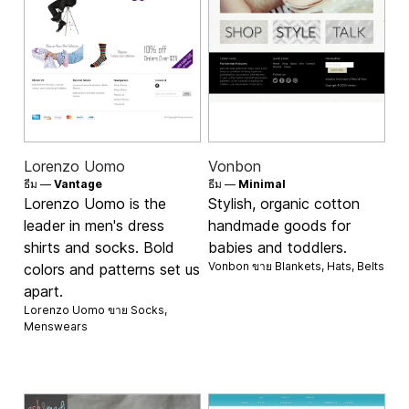
Lorenzo Uomo
Vonbon
ธีม —
Vantage
ธีม —
Minimal
Lorenzo Uomo is the
Stylish, organic cotton
leader in men's dress
handmade goods for
shirts and socks. Bold
babies and toddlers.
Vonbon ขาย
Blankets
,
Hats
,
Belts
colors and patterns set us
apart.
Lorenzo Uomo ขาย
Socks
,
Menswears