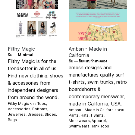
Filthy Magic
Ambsn - Made in
California
ธีม —
Minimal
Filthy Magic is for the
ธีม —
ธีมแบบกำหนดเอง
ambsn designs and
trendsetter in all of us.
manufactures quality surf
Find new clothing, shoes
t-shirts, swim trunks, retro
& accessories from
boardshorts &
independent designers
contemporary menswear,
from around the world.
made in California, USA.
Filthy Magic ขาย
Tops
,
Accessories
,
Bottoms
,
Ambsn - Made in California ขาย
Jewelries
,
Dresses
,
Shoes
,
Pants
,
Hats
,
T Shirts
,
Bags
Menswears
,
Apparel
,
Swimwears
,
Tank Tops