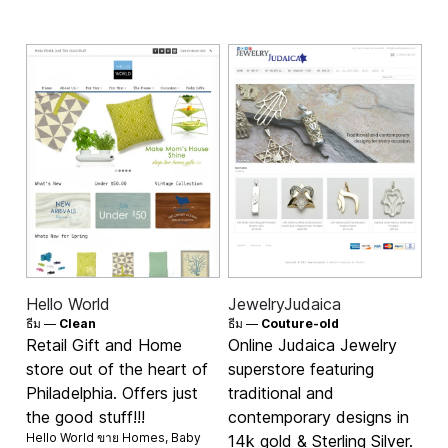
Hello World
JewelryJudaica
ธีม —
Clean
ธีม —
Couture-old
Retail Gift and Home
Online Judaica Jewelry
store out of the heart of
superstore featuring
Philadelphia. Offers just
traditional and
the good stuff!!!
contemporary designs in
Hello World ขาย
Homes
,
Baby
14k gold & Sterling Silver.