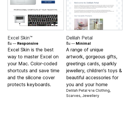
Excel Skin™
Delilah Petal
ธีม —
Responsive
ธีม —
Minimal
Excel Skin is the best
A range of unique
way to master Excel on
artwork, gorgeous gifts,
your Mac. Color-coded
greetings cards, sparkly
shortcuts and save time
jewellery, children's toys &
and the silicone cover
beautiful accessories for
protects keyboards.
you and your home
Delilah Petal ขาย
Clothing
,
Scarves
,
Jewellery