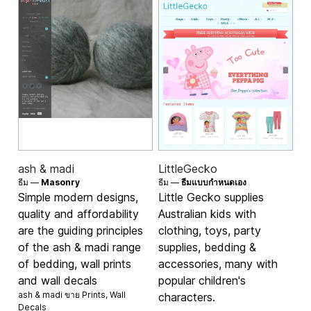
ash & madi
LittleGecko
ธีม —
Masonry
ธีม —
ธีมแบบกำหนดเอง
Simple modern designs,
Little Gecko supplies
quality and affordability
Australian kids with
are the guiding principles
clothing, toys, party
of the ash & madi range
supplies, bedding &
of bedding, wall prints
accessories, many with
and wall decals
popular children's
ash & madi ขาย
Prints
,
Wall
characters.
Decals