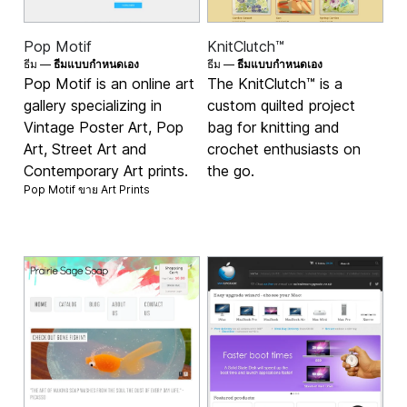
Pop Motif
KnitClutch™
ธีม —
ธีมแบบกำหนดเอง
ธีม —
ธีมแบบกำหนดเอง
Pop Motif is an online art
The KnitClutch™ is a
gallery specializing in
custom quilted project
Vintage Poster Art, Pop
bag for knitting and
Art, Street Art and
crochet enthusiasts on
Contemporary Art prints.
the go.
Pop Motif ขาย
Art Prints