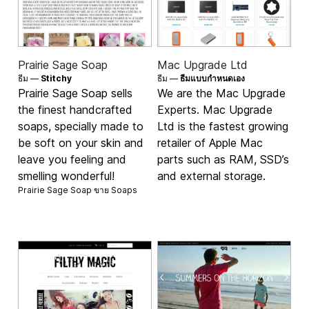
Prairie Sage Soap
Mac Upgrade Ltd
ธีม —
Stitchy
ธีม —
ธีมแบบกำหนดเอง
Prairie Sage Soap sells
We are the Mac Upgrade
the finest handcrafted
Experts. Mac Upgrade
soaps, specially made to
Ltd is the fastest growing
be soft on your skin and
retailer of Apple Mac
leave you feeling and
parts such as RAM, SSD’s
smelling wonderful!
and external storage.
Prairie Sage Soap ขาย
Soaps