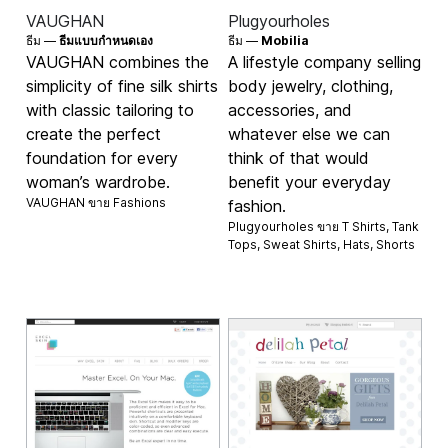
VAUGHAN
Plugyourholes
ธีม —
ธีมแบบกำหนดเอง
ธีม —
Mobilia
VAUGHAN combines the
A lifestyle company selling
simplicity of fine silk shirts
body jewelry, clothing,
with classic tailoring to
accessories, and
create the perfect
whatever else we can
foundation for every
think of that would
woman’s wardrobe.
benefit your everyday
VAUGHAN ขาย
Fashions
fashion.
Plugyourholes ขาย
T Shirts
,
Tank
Tops
,
Sweat Shirts
,
Hats
,
Shorts