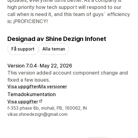
high priority how tech support will respond to our
call when is need it, and this team of guys´ efficiency
is: ¡PROFICIENCY!
Designad av Shine Dezign Infonet
Få support
Alla teman
Version 7.0.4
•
May 22, 2026
This version added account component change and
fixed a few issues.
Visa uppgifter
Alla versioner
Temadokumentation
Visa uppgifter
Designerns kontaktuppgifter
f-353 phase 8b, mohali, PB, 160062, IN
vikas.shinedezign@gmail.com