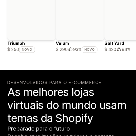
Triumph
Velum
Salt Yard
$ 420
94%
$ 250
$ 290
93%
NOVO
NOVO
DESENVOLVIDOS PARA O E-COMMERCE
As melhores lojas
virtuais do mundo usam
temas da Shopify
Preparado para o futuro