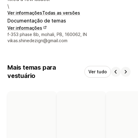
\
Ver informações
Todas as versões
Documentação de temas
Ver informações
Informações de contato do designer
f-353 phase 8b, mohali, PB, 160062, IN
vikas.shinedezign@gmail.com
Mais temas para
Ver tudo
vestuário