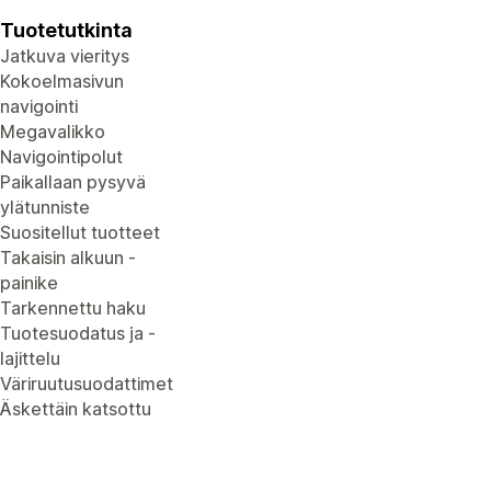
Tuotetutkinta
Jatkuva vieritys
Kokoelmasivun
navigointi
Megavalikko
Navigointipolut
Paikallaan pysyvä
ylätunniste
Suositellut tuotteet
Takaisin alkuun -
painike
Tarkennettu haku
Tuotesuodatus ja -
lajittelu
Väriruutusuodattimet
Äskettäin katsottu