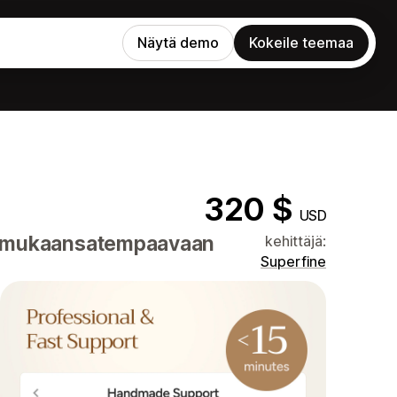
Näytä demo
Kokeile teemaa
320 $
USD
a mukaansatempaavaan
kehittäjä:
Superfine