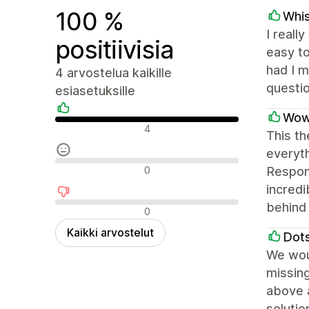
100 %
Whis
I reall
positiivisia
easy to
had I m
4 arvostelua kaikille
questio
esiasetuksille
Wow 
Positiiviset arvostelut
4
This th
everyt
Neutraalit arvostelut
0
Respon
incredi
behind 
Negatiiviset arvostelut
0
Kaikki arvostelut
Dots
We wou
missing
above a
solutio