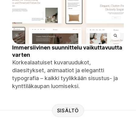
Immersiivinen suunnittelu vaikuttavuutta
varten
Korkealaatuiset kuvaruudukot,
diaesitykset, animaatiot ja elegantti
typografia – kaikki tyylikkään sisustus- ja
kynttiläkaupan luomiseksi.
SISÄLTÖ