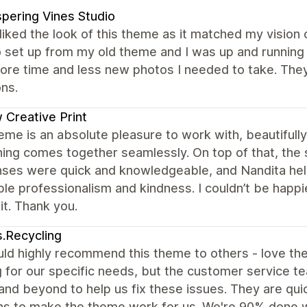
pering Vines Studio
y liked the look of this theme as it matched my vision
 set up from my old theme and I was up and running
ore time and less new photos I needed to take. They
ns.
Creative Print
eme is an absolute pleasure to work with, beautifull
hing comes together seamlessly. On top of that, the
ses were quick and knowledgeable, and Nandita help
ble professionalism and kindness. I couldn’t be happ
it. Thank you.
.Recycling
ld highly recommend this theme to others - love th
 for our specific needs, but the customer service 
nd beyond to help us fix these issues. They are quic
ns to make the theme work for us. We're 90% done wit