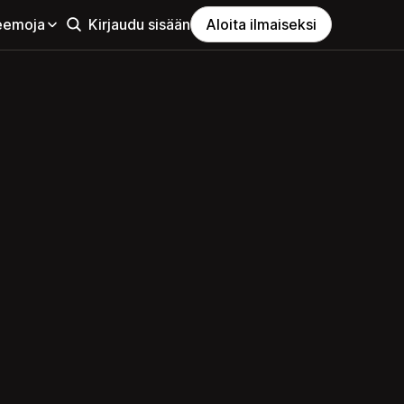
eemoja
Kirjaudu sisään
Aloita ilmaiseksi