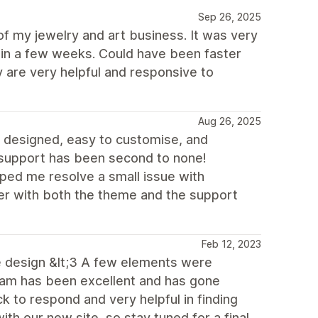
Sep 26, 2025
 of my jewelry and art business. It was very
 in a few weeks. Could have been faster
 are very helpful and responsive to
Aug 26, 2025
y designed, easy to customise, and
 support has been second to none!
ed me resolve a small issue with
ier with both the theme and the support
Feb 12, 2023
e design &lt;3 A few elements were
team has been excellent and has gone
k to respond and very helpful in finding
h our new site, so stay tuned for a final