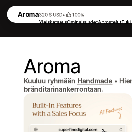
Aroma
320 $ USD
•
100%
Yleiskatsaus
Ominaisuudet
Arvostelut
Tuki
Aroma
Kuuluu ryhmään
Handmade
•
Hien
bränditarinankerrontaan.