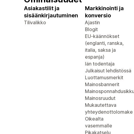
Asiakastilit ja
Markkinointi ja
sisäänkirjautuminen
konversio
Tilivalikko
Ajastin
Blogit
EU-käännökset
(englanti, ranska,
italia, saksa ja
espanja)
Iän todentaja
Julkaisut lehdistössä
Luottamusmerkit
Mainosbannerit
Mainosponnahdusikk
Mainosruudut
Mukautettava
yhteydenottolomake
Oikealta
vasemmalle
Pikakatselu