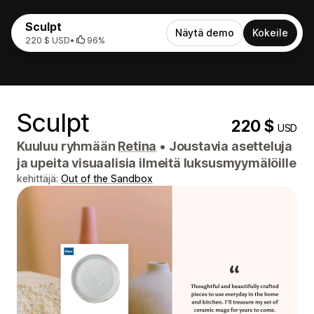
Sculpt
Näytä demo
Kokeile
220 $ USD
•
96%
Sculpt
220 $
USD
Kuuluu ryhmään
Retina
•
Joustavia asetteluja
ja upeita visuaalisia ilmeitä luksusmyymälöille
kehittäjä:
Out of the Sandbox