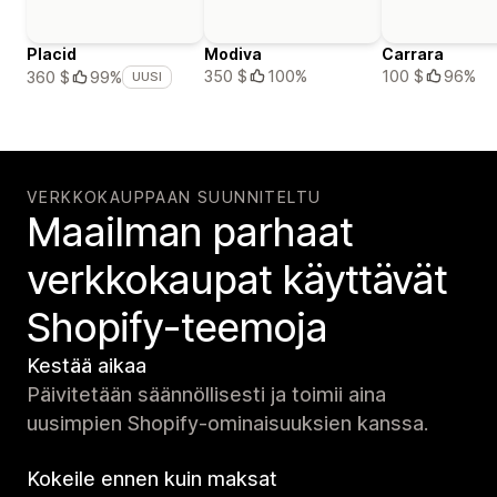
Placid
Modiva
Carrara
350 $
100%
100 $
96%
360 $
99%
UUSI
VERKKOKAUPPAAN SUUNNITELTU
Maailman parhaat
verkko­kaupat käyttävät
Shopify-teemoja
Kestää aikaa
Päivitetään säännöllisesti ja toimii aina
uusimpien Shopify-ominaisuuksien kanssa.
Kokeile ennen kuin maksat