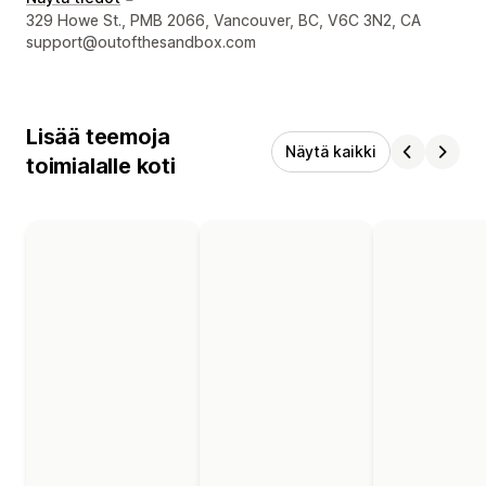
Suunnittelijan yhteystiedot
329 Howe St., PMB 2066, Vancouver, BC, V6C 3N2, CA
support@outofthesandbox.com
Lisää teemoja
Näytä kaikki
toimialalle koti