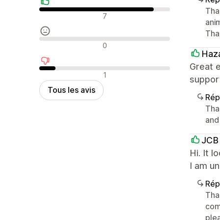
Tha
Avis positifs
7
ani
Tha
Avis neutres
0
Haza
Great 
Avis négatifs
1
suppor
Tous les avis
Rép
Tha
and
JCB 
Hi. It 
I am u
Rép
Than
comp
ple