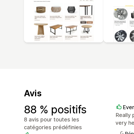
Avis
88 % positifs
Ever
Really 
8 avis pour toutes les
very h
catégories prédéfinies
Rép