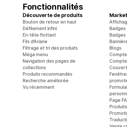
Fonctionnalités
Découverte de produits
Market
Bouton de retour en haut
Afficha
Défilement infini
Badges 
En-tête flottant
Badges 
Fils d’Ariane
Bannièr
Filtrage et tri des produits
Blogs
Méga menu
Compte 
Navigation des pages de
Compteu
collections
Couvert
Produits recommandés
Fenêtre
Recherche améliorée
promoti
Vu récemment
Formula
personn
Page F
Produit
Promoti
Traducti
Vente c