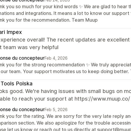
nk you so much for your kind words ✨ We are glad to hear th
mations and integrations. It means a lot to know our support
nk you for the recommendation. Team Muup
ri Impex
experience overall! The recent updates are excellen
t team was very helpful
onse du concepteur
Feb 4, 2026
nk you for the strong recommendation ✨ We truly appreciate
 our team. Your support motivates us to keep doing better
Tools Polska
looks good. We're having issues with small bugs on m
nable to reach your support at https://www.muup.co/
onse du concepteur
Feb 5, 2026
k you for the rating. We are sorry for the very late reply a
arison section. We also apologize for the trouble accessing
ase let us know or reach out to us directly at support@muup.