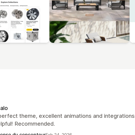
alo
perfect theme, excellent animations and integrations
elpful! Recommended.
onse du concepteur
Feb 24, 2026