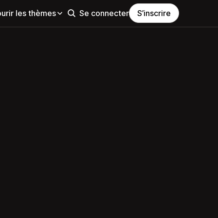
urir les thèmes
Se connecter
S’inscrire