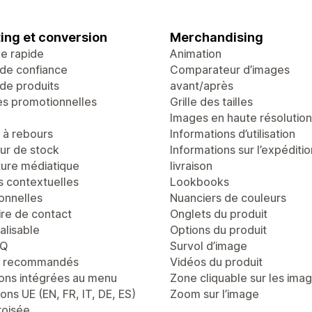
ing et conversion
Merchandising
ge rapide
Animation
de confiance
Comparateur d’images
de produits
avant/après
es promotionnelles
Grille des tailles
Images en haute résolution
à rebours
Informations d’utilisation
r de stock
Informations sur l’expéditio
ure médiatique
livraison
s contextuelles
Lookbooks
onnelles
Nuanciers de couleurs
ire de contact
Onglets du produit
alisable
Options du produit
AQ
Survol d’image
s recommandés
Vidéos du produit
ons intégrées au menu
Zone cliquable sur les ima
ons UE (EN, FR, IT, DE, ES)
Zoom sur l’image
roisée