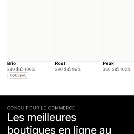
Brio
Root
Peak
280 $
100%
390 $
99%
380 $
100%
NOUVEAU
CONÇU POUR LE COMMERCE
Les meilleures
boutiques en ligne au